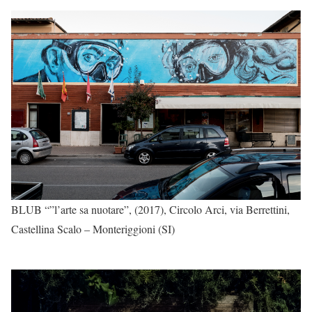
BLUB “”l’arte sa nuotare”, (2017), Circolo Arci, via Berrettini,
Castellina Scalo – Monteriggioni (SI)